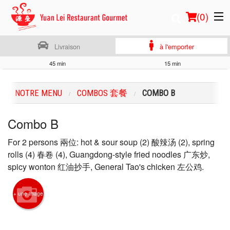
(
0
)
Livraison
à l'emporter
45 min
15 min
Commander en ligne
NOTRE MENU
COMBOS 套餐
COMBO B
Emplacement
Combo B
Français
For 2 persons 兩位: hot & sour soup (2) 酸辣汤 (2), spring
Connection
rolls (4) 春卷 (4), Guangdong-style fried noodles 广东炒,
spicy wonton 红油抄手, General Tao's chicken 左公鸡.
Inscription
+ une image
Panier (0)