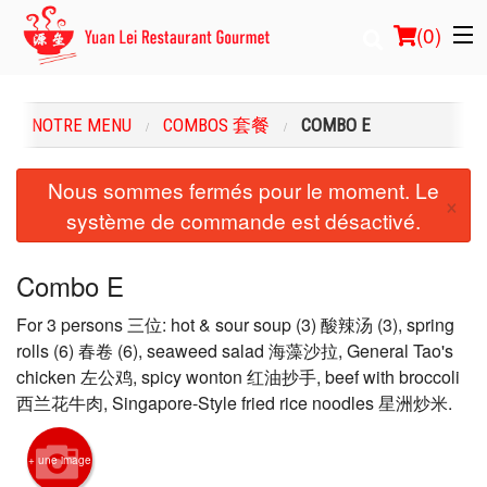
(
0
)
NOTRE MENU
COMBOS 套餐
COMBO E
Commander en ligne
Nous sommes fermés pour le moment. Le
×
système de commande est désactivé.
Emplacement
Français
Combo E
Connection
For 3 persons 三位: hot & sour soup (3) 酸辣汤 (3), spring
rolls (6) 春卷 (6), seaweed salad 海藻沙拉, General Tao's
Inscription
chicken 左公鸡, spicy wonton 红油抄手, beef with broccoli
西兰花牛肉, Singapore-Style fried rice noodles 星洲炒米.
Panier (0)
+ une image